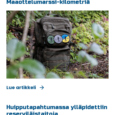
Maaottelumarssi-kilometriä
Lue artikkeli
Huipputapahtumassa ylläpidettiin
reserviläistaitoja