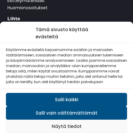
Esittelymateriaalit
Huomionosoitukset
Liitto
Piirit
Tämä sivusto käyttää
Jäsenyhdistykset
evästeitä
Tehtävä ja strategia
Käytämme evästeitä tarjoamamme sisällön ja mainosten
Yhteistyökumppanit
räätälöimiseen, sosiaalisen median ominaisuuksien tukemiseen
Historia
ja kävijämäärämme analysoimiseen. Lisäksi jaamme sosiaalisen
median, mainosalan ja analytiikka-alan kumppaneillemme
tietoja siitä, miten käytät sivustoamme. Kumppanimme voivat
Yhteystiedot
yhdistää näitä tietoja muihin tietoihin, joita olet antanut heille tai
joita on kerätty, kun olet käyttänyt heidän palvelujaan.
Döbelninkatu 2, 00260 Helsinki
toimisto@reservilaisliitto.fi
Salli kaikki
Salli vain välttämättömät
© Reserviläisliitto ry 2026
Näytä tiedot