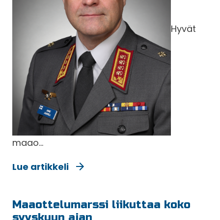
Hyvät
maao...
Lue artikkeli
Maaottelumarssi liikuttaa koko
syyskuun ajan