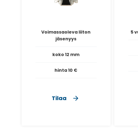
Voimassaoleva liiton
5 v
jäsenyys
koko 12 mm
hinta 10 €
Tilaa