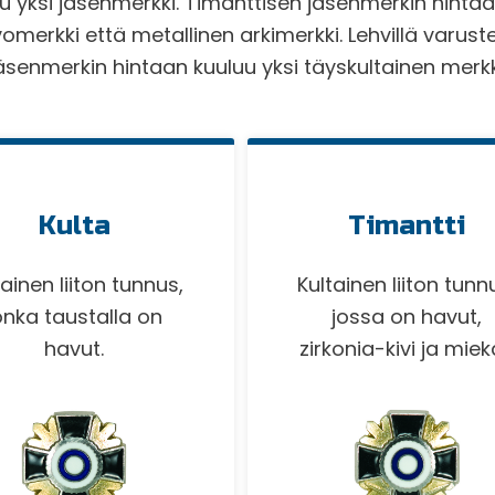
u yksi jäsenmerkki. Timanttisen jäsenmerkin hinta
merkki että metallinen arkimerkki. Lehvillä varust
äsenmerkin hintaan kuuluu yksi täyskultainen merkk
Kulta
Timantti
tainen liiton tunnus,
Kultainen liiton tunn
onka taustalla on
jossa on havut,
havut.
zirkonia-kivi ja miek