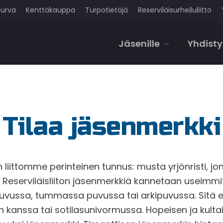
turva
Kenttäkauppa
Turpotietäjä
Reserviläisurheiluliitto
Jäsenille
Yhdisty
Tilaa jäsenmerkki
 liittomme perinteinen tunnus: musta yrjönristi, jo
 Reserviläisliiton jäsenmerkkiä kannetaan useimmi
apuvussa, tummassa puvussa tai arkipuvussa. Sitä e
n kanssa tai sotilasunivormussa. Hopeisen ja kult