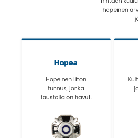
hintaan kuulu
hopeinen arvo
j
Hopea
Hopeinen liiton
Kul
tunnus, jonka
j
taustalla on havut.