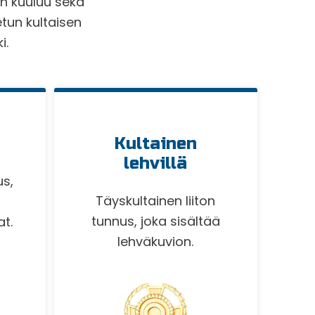
an kuuluu sekä
etun kultaisen
i.
Kultainen
lehvillä
us,
Täyskultainen liiton
tunnus, joka sisältää
at.
lehväkuvion.