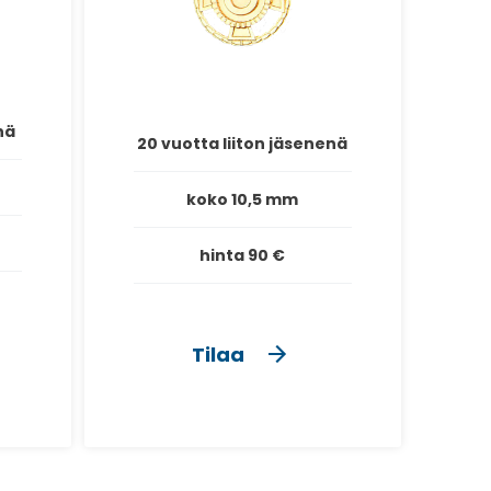
nä
20 vuotta liiton jäsenenä
koko 10,5 mm
hinta 90 €
Tilaa