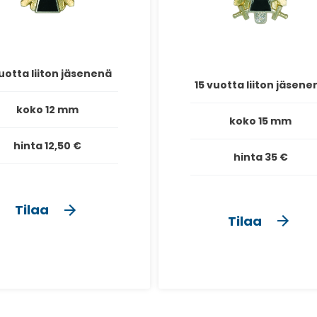
uotta liiton jäsenenä
15 vuotta liiton jäsene
koko 12 mm
koko 15 mm
hinta 12,50 €
hinta 35 €
Tilaa
Tilaa