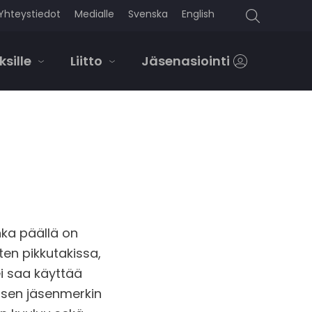
Yhteystiedot
Medialle
Svenska
English
Search
for:
ksille
Liitto
Jäsenasiointi
nka päällä on
ten pikkutakissa,
i saa käyttää
aisen jäsenmerkin