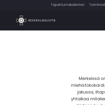
Tapahtumakalenteri
Toiminta
Merkeissä on
miehistökokardi.
jakussa, ilt
yhtaikaa mitalie