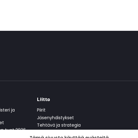
Liitto
teri ja
Piirit
Jäsenyhdistykset
et
Tehtävä ja strategia
ten tuet 2026
Yhteistyökumppanit
Tämä sivusto käyttää evästeitä