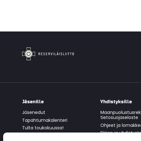
Jäsenille
Yhdistyksille
Jäsenedut
Maanpuolustusrekis
tietosuojaseloste
Tapahtumakalenteri
Ohjeet ja lomakke
Tulta toukokuussa!
Piirien ja yhdistys
Toimintamuodot
Esittelymateriaalit