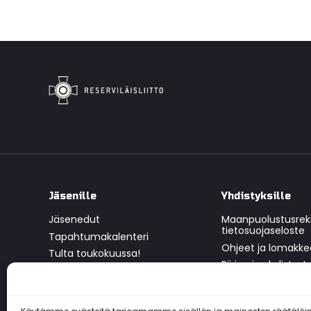
Jäsenille
Yhdistyksille
Jäsenedut
Maanpuolustusrekis
tietosuojaseloste
Tapahtumakalenteri
Ohjeet ja lomakke
Tulta toukokuussa!
Piirien ja yhdistys
Toimintamuodot
Esittelymateriaalit
Tilaa jäsenmerkki
Huomionosoitukse
Liity jäseneksi