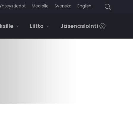
Yhteystiedot
Medialle
Svenska
English
Search
for:
ksille
Liitto
Jäsenasiointi