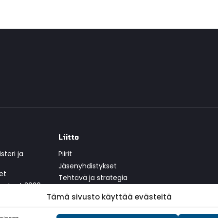
Liitto
teri ja
Piirit
Jäsenyhdistykset
et
Tehtävä ja strategia
ten tuet 2026
Yhteistyökumppanit
Tämä sivusto käyttää evästeitä
Historia
t