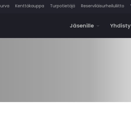
turva
Kenttäkauppa
Turpotietäjä
Reserviläisurheiluliitto
Jäsenille
Yhdisty